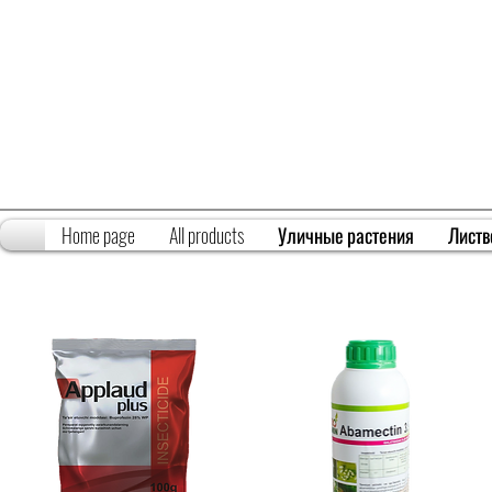
Home page
All products
Уличные растения
Листв