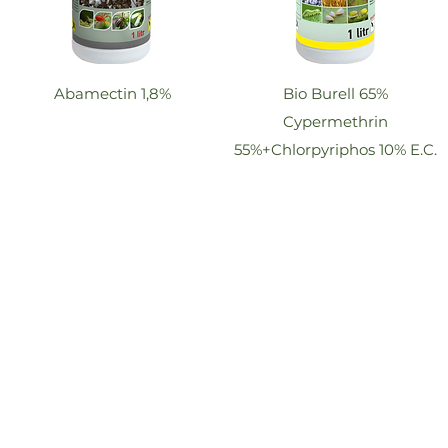
Abamectin 1,8%
Bio Burell 65%
Cypermethrin
55%+Chlorpyriphos 10% E.C.