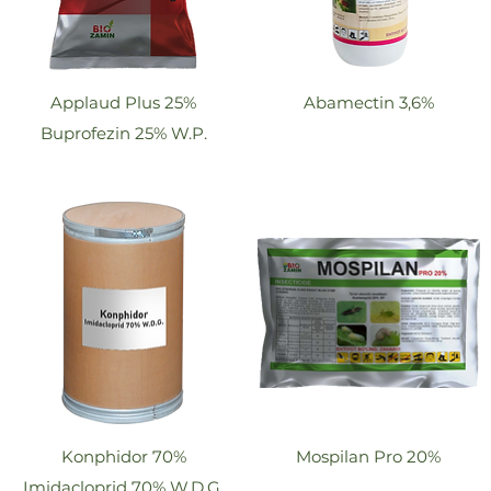
Applaud Plus 25%
Abamectin 3,6%
Buprofezin 25% W.P.
Konphidor 70%
Mospilan Pro 20%
Imidacloprid 70% W.D.G.