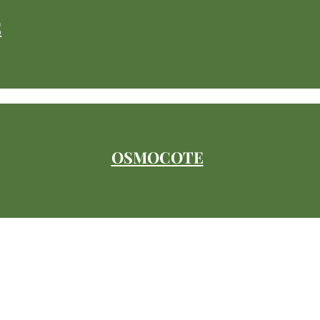
E
OSMOCOTE
info@multiflora.uz
+998 97 777-55-88