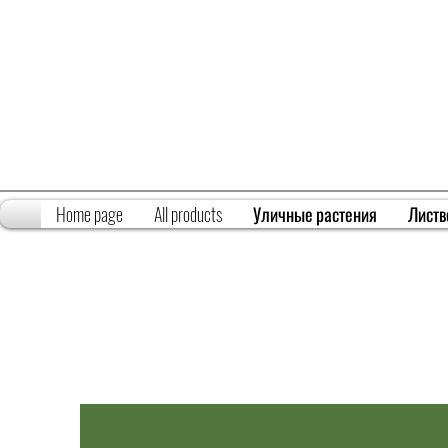
Home page
All products
Уличные растения
Листв