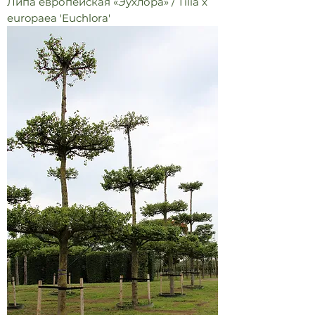
Липа европейская «Эухлора» / Tilia x
europaea 'Euchlora'