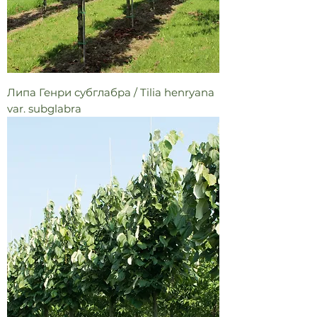
Липа Генри субглабра / Tilia henryana
var. subglabra