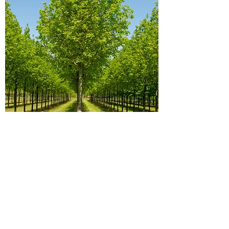
Липа крупнолистная "Оребро" / Tilia
platyphyllos 'Örebro'