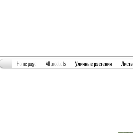
Home page
All products
Уличные растения
Листв