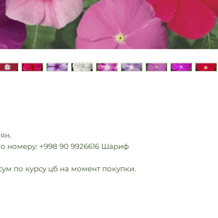
мян.
о номеру: +998 90 9926616 Шариф
сум по курсу цб на момент покупки.
info@multiflora.uz