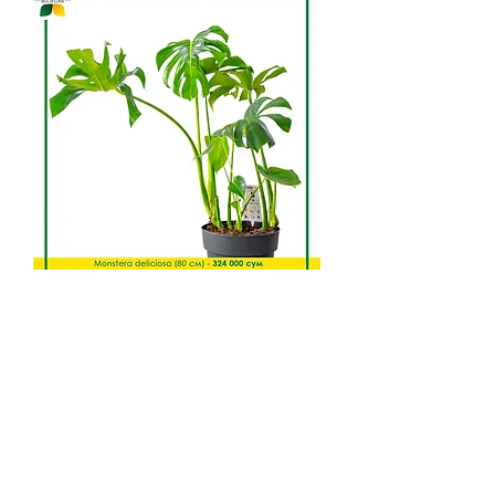
Monstera deliciosa
Монстера - это не просто
растение, это настоящая дикая
красавица джунглей. Ее
большие, зеленые листья с
отверстиями создают в вашем
интерьере атмосферу