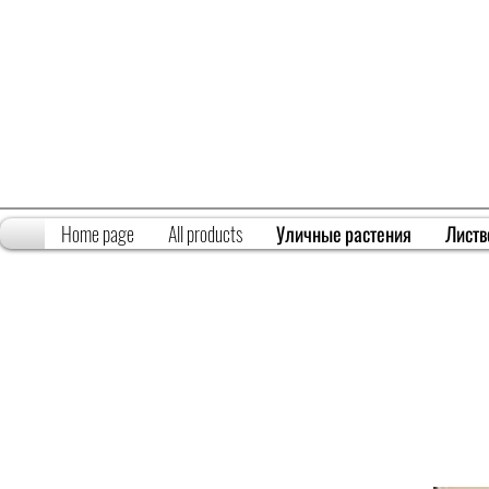
Home page
All products
Уличные растения
Листв