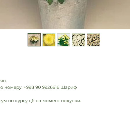
мян.
о номеру: +998 90 9926616 Шариф
сум по курсу цб на момент покупки.
info@multiflora.uz