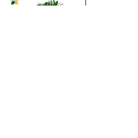
Dracaena fr. Compacta
branched out
Драцена - это не просто
растение, это настоящий символ
стойкости и изящества. Ее
длинные, гибкие листья создают