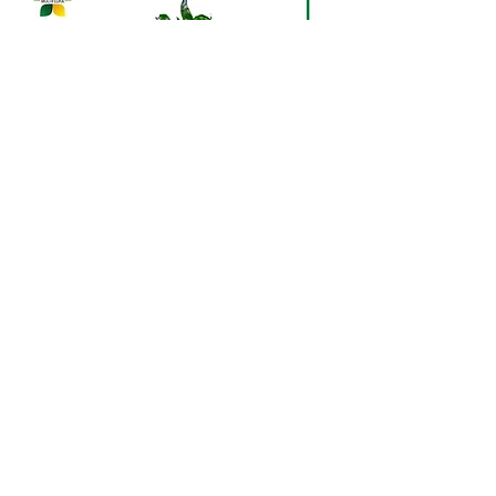
Dracaena fr. Comp.
'Dorado'
Драцена - это не просто
растение, это настоящий символ
стойкости и изящества. Ее
длинные, гибкие листья создают