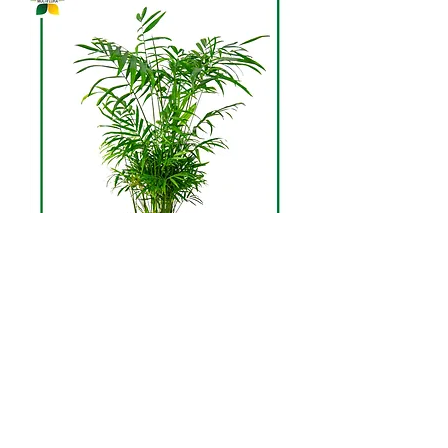
Chamaedorea elegans
Хамедорея - это не просто
растение, это настоящая икона
натурального шика и стиля. Ее
обильные, пышные листья
создают элегантный акцент в
любом интерьере, придавая