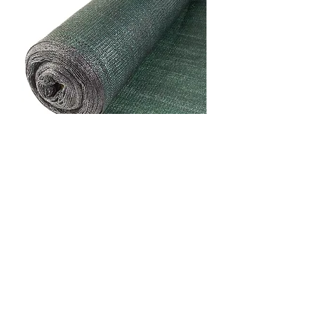
Cетка затеняющая
80%
Затеняющая сетка применяется
для защиты и улучшения роста
растений в открытом грунте и
теплице, в качестве навеса для