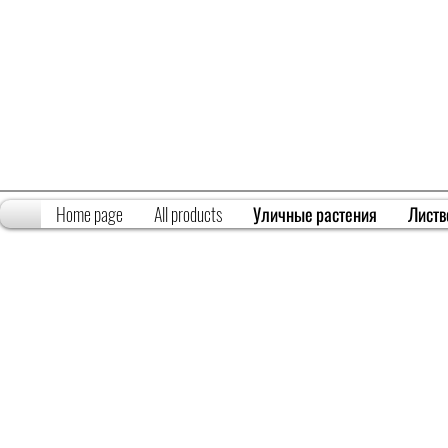
Home page
All products
Уличные растения
Листв