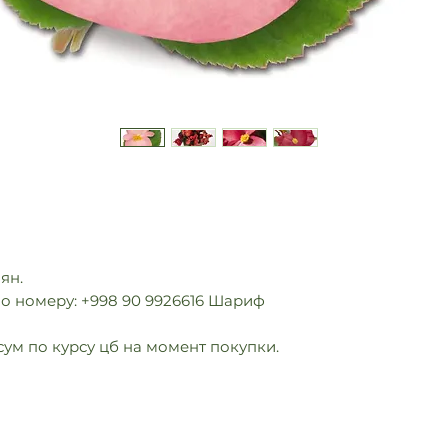
мян.
о номеру: +998 90 9926616 Шариф
сум по курсу цб на момент покупки.
info@multiflora.uz