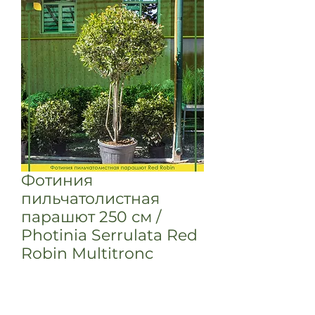
Фотиния
пильчатолистная
парашют 250 см /
Photinia Serrulata Red
Robin Multitronc
Вечнозеленый кустарник с
густыми ветвями. Листья: 8-12 см