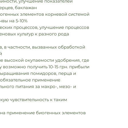
айности, улучшение показателей
ерцев, баклажан
иогенных элементов корневой системой
чвы на 5-10%
еских процессов, улучшение процессов
еновых культур к разного рода
в, в частности, вызванных обработкой
й
е высокой окупаемости удобрения, где
у возможно получить 10-15 грн. прибыли
ыращивания помидоров, перца и
 обязательное применение
ного питания за макро-, мезо- и
ю чувствительность к таким
 на применение биогенных элементов