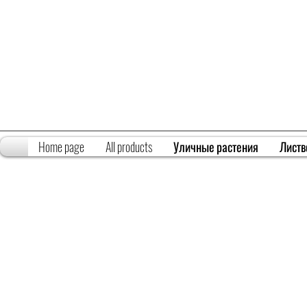
Home page
All products
Уличные растения
Листв