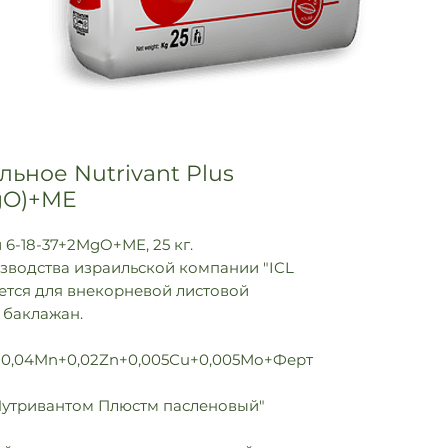
ьное Nutrivant Plus
MgO)+ME
6-18-37+2MgO+МЕ, 25 кг.
зводства израильской компании "ICL
няется для внекорневой листовой
 баклажан.
0,04Mn+0,02Zn+0,005Сu+0,005Мо+Ферт
утривантом Плюстм пасленовый"