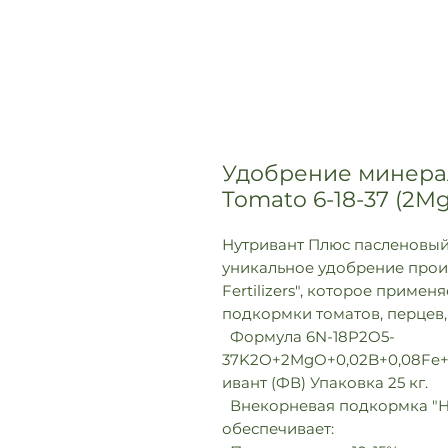
Удобрение минерал
Tomato 6-18-37 (2
Нутривант Плюс пасленовый 
уникальное удобрение прои
Fertilizers", которое приме
подкормки томатов, перцев,
Формула 6N-18P2O5-
37K2О+2MgO+0,02B+0,08Fe+
ивант (ФВ) Упаковка 25 кг.
Внекорневая подкормка "Н
обеспечивает: