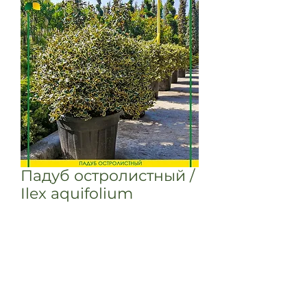
Падуб остролистный /
Ilex aquifolium
variegata aurea
Падуб остролистный / Ilex
aquifolium variegata aurea
Самый красивый и самый