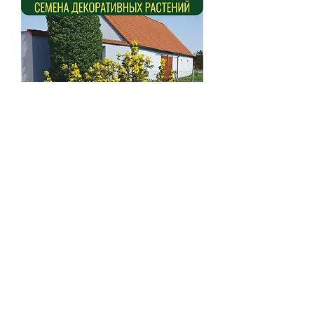
Махония
падуболистная
(Mahonia aquifolium)