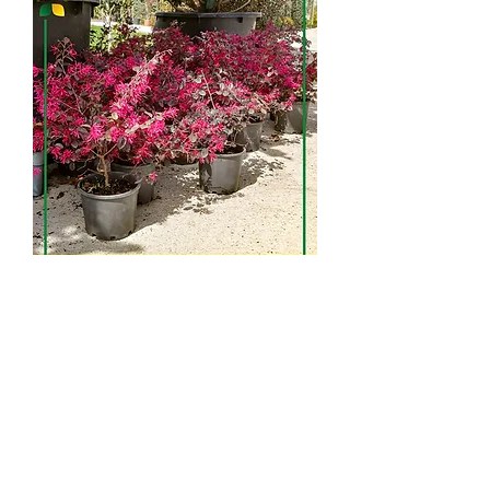
Лоропеталум
китайский /
Loropetalum chinensis
Лоропеталум китайский /
Loropetalum chinensis
Происхождение: Китай, Бирма,