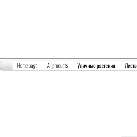
Home page
All products
Уличные растения
Листв