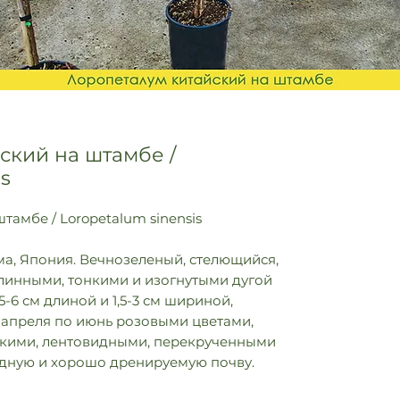
ский на штамбе /
is
амбе / Loropetalum sinensis
а, Япония. Вечнозеленый, стелющийся,
линными, тонкими и изогнутыми дугой
5-6 см длиной и 1,5-3 см шириной,
с апреля по июнь розовыми цветами,
зкими, лентовидными, перекрученными
дную и хорошо дренируемую почву.