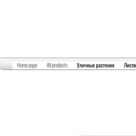
Home page
All products
Уличные растения
Листв