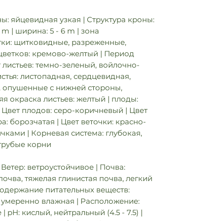
: яйцевидная узкая | Структура кроны:
 m | ширина: 5 - 6 m | зона
етки: щитковидные, разреженные,
 цветков: кремово-желтый | Период
т листьев: темно-зеленый, войлочно-
стья: листопадная, сердцевидная,
, опушенные с нижней стороны,
яя окраска листьев: желтый | плоды:
 Цвет плодов: серо-коричневый | Цвет
а: борозчатая | Цвет веточки: красно-
ичками | Корневая система: глубокая,
грубые корни
Ветер: ветроустойчивое | Почва:
почва, тяжелая глинистая почва, легкий
 Содержание питательных веществ:
: умеренно влажная | Расположение:
 pH: кислый, нейтральный (4.5 - 7.5) |