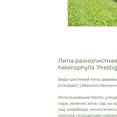
Липа разнолистная "
heterophylla 'Prestig
Виды растений типы деревье
(стандарт) | Высокоствольн
Использование Место: улица
парк, зеленая зона, сад на
сад, кладбище, экологическа
плотное | Концепции озеле