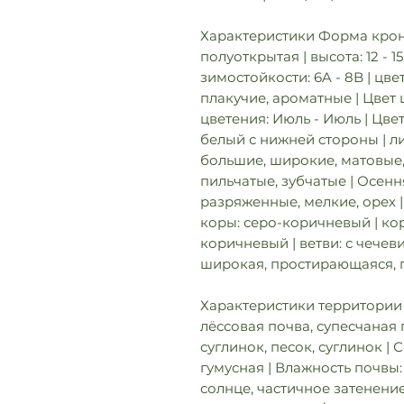
Характеристики Форма кроны
полуоткрытая | высота: 12 - 15
зимостойкости: 6A - 8B | цв
плакучие, ароматные | Цвет
цветения: Июль - Июль | Цве
белый с нижней стороны | ли
большие, широкие, матовые
пильчатые, зубчатые | Осенн
разряженные, мелкие, орех |
коры: серо-коричневый | кор
коричневый | ветви: с чечев
широкая, простирающаяся, 
Характеристики территории 
лёссовая почва, супесчаная 
суглинок, песок, суглинок |
гумусная | Влажность почвы
солнце, частичное затенение |