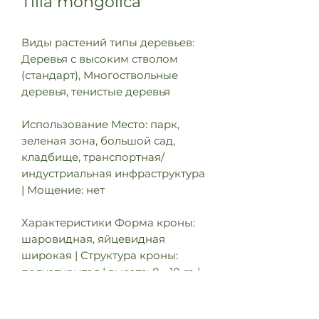
Tilia mongolica
Виды растений типы деревьев:
Деревья с высоким стволом
(стандарт), Многоствольные
деревья, тенистые деревья
Использование Место: парк,
зеленая зона, большой сад,
кладбище, транспортная/
индустриальная инфраструктура
| Мощение: нет
Характеристики Форма кроны:
шаровидная, яйцевидная
широкая | Структура кроны:
полуоткрытая | высота: 8 - 10 m |
ширина: 6 - 8 m | зона
зимостойкости: 6A - 8A | цветки: