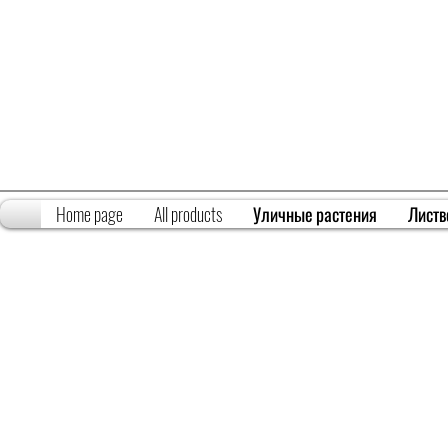
Home page
All products
Уличные растения
Листв