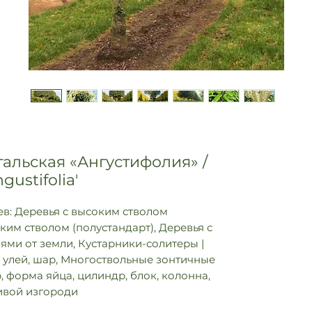
альская «Ангустифолия» /
gustifolia'
в: Деревья с высоким стволом
оким стволом (полустандарт), Деревья с
ями от земли, Кустарники-солитеры |
 улей, шар, Многоствольные зонтичные
, форма яйца, цилиндр, блок, колонна,
ивой изгороди