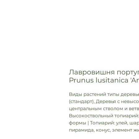
Лавровишня португ
Prunus lusitanica 'An
Виды растений типы деревье
(стандарт), Деревья с невыс
центральным стволом и ветв
Высокоствольный топиарий:
формы | Топиарий: улей, шар
пирамида, конус, элемент ж