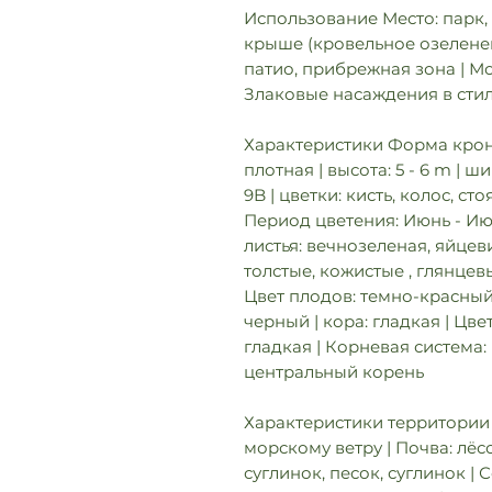
Использование Место: парк, 
крыше (кровельное озеленен
патио, прибрежная зона | М
Злаковые насаждения в сти
Характеристики Форма крон
плотная | высота: 5 - 6 m | ш
9B | цветки: кисть, колос, ст
Период цветения: Июнь - Июл
листья: вечнозеленая, яйцев
толстые, кожистые , глянцевы
Цвет плодов: темно-красный
черный | кора: гладкая | Цве
гладкая | Корневая система
центральный корень
Характеристики территории 
морскому ветру | Почва: лёс
суглинок, песок, суглинок |