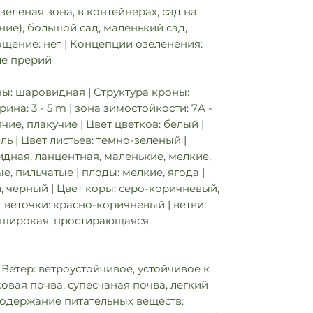
зеленая зона, в контейнерах, сад на
ие), большой сад, маленький сад,
ощение: нет | Концепции озеленения:
ле прерий
ы: шаровидная | Структура кроны:
ирина: 3 - 5 m | зона зимостойкости: 7A -
оячие, плакучие | Цвет цветков: белый |
ь | Цвет листьев: темно-зеленый |
идная, ланцентная, маленькие, мелкие,
е, пильчатые | плоды: мелкие, ягода |
, черный | Цвет коры: серо-коричневый,
т веточки: красно-коричневый | ветви:
: широкая, простирающаяся,
Ветер: ветроустойчивое, устойчивое к
совая почва, супесчаная почва, легкий
 Содержание питательных веществ: