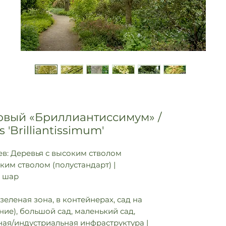
овый «Бриллиантиссимум» /
 'Brilliantissimum'
в: Деревья с высоким стволом
оким стволом (полустандарт) |
: шар
зеленая зона, в контейнерах, сад на
ие), большой сад, маленький сад,
ная/индустриальная инфраструктура |