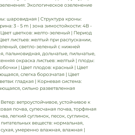
озеленения: Экологическое озеленение
ы: шаровидная | Структура кроны:
ирина: 3 - 5 m | зона зимостойкости: 4B -
 | Цвет цветков: желто-зеленый | Период
 Цвет листьев: желтый при распускании,
еленый, светло-зеленый с нижней
ая, пальмовидная, дольчатые, пильчатые,
енняя окраска листьев: желтый | плоды:
бочки | Цвет плодов: красный | Цвет
ающаяся, слегка борозчатая | Цвет
ветви: гладкая | Корневая система:
ающаяся, сильно разветвленная
Ветер: ветроустойчивое, устойчивое к
совая почва, супесчаная почва, торфяная
ва, легкий суглинок, песок, суглинок,
 питательных веществ: нормальная,
 сухая, умеренно влажная, влажная |