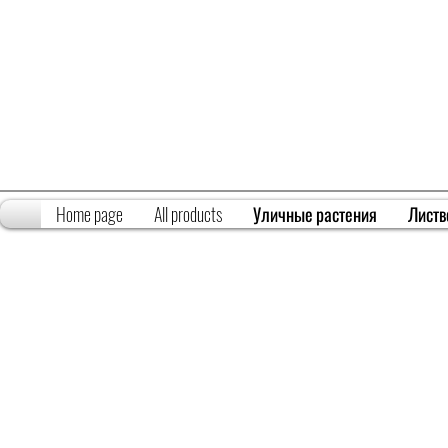
Home page
All products
Уличные растения
Листв