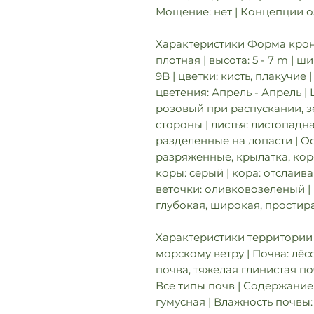
Мощение: нет | Концепции 
Характеристики Форма крон
плотная | высота: 5 - 7 m | ш
9B | цветки: кисть, плакучие
цветения: Апрель - Апрель |
розовый при распускании, з
стороны | листья: листопадн
разделенные на лопасти | Ос
разряженные, крылатка, коро
коры: серый | кора: отслаив
веточки: оливковозеленый | 
глубокая, широкая, простир
Характеристики территории 
морскому ветру | Почва: лёс
почва, тяжелая глинистая поч
Все типы почв | Содержание
гумусная | Влажность почвы: