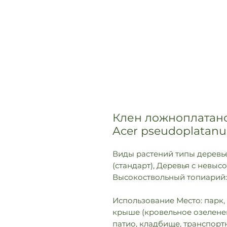
Клен ложноплатан
Acer pseudoplatanus
Виды растений типы деревье
(стандарт), Деревья с невыс
Высокоствольный топиарий
Использование Место: парк, 
крыше (кровельное озеленен
патио, кладбище, транспорт