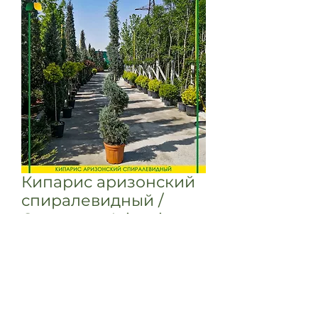
Кипарис аризонский
спиралевидный /
Cupressus Arizonica
Spiral
Кипарис аризонский
спиралевидный / Cupressus
Arizonica Spiral