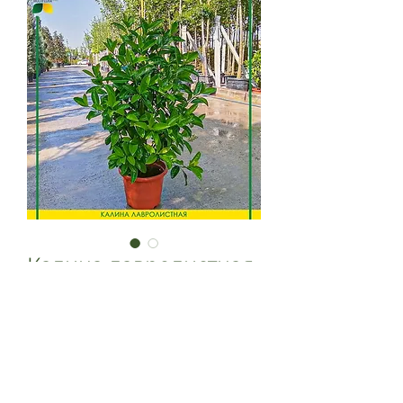
Калина лавролистная
/ Viburnum lucidum
Калина лавролистная / Viburnum
lucidum
Вечнозеленый кустарник с