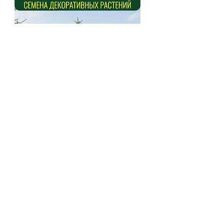
Ель Энгельмана (Picea
engelmannii)