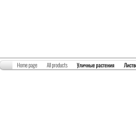
Home page
All products
Уличные растения
Листв