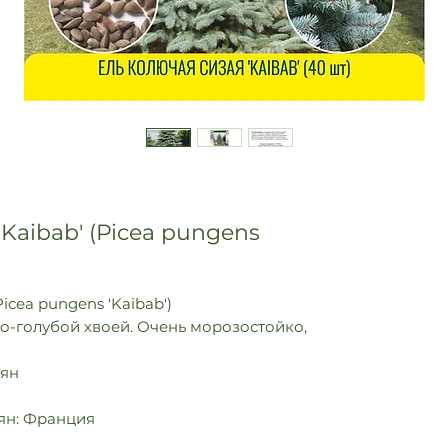
Kaibab' (Picea pungens
Picea pungens 'Kaibab')
о-голубой хвоей. Очень морозостойко,
мян
ян: Франция