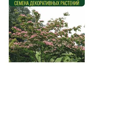
Дёрен (Свида) Коуза
(Cornus kousa)