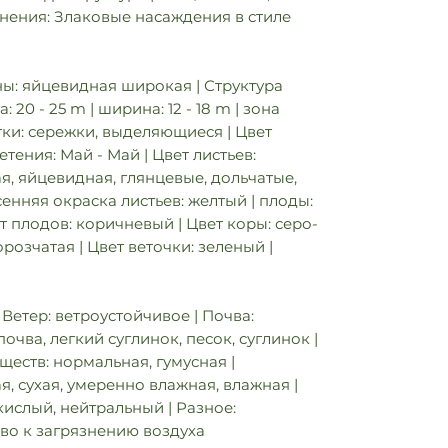
нения: Злаковые насаждения в стиле
ы: яйцевидная широкая | Структура
 20 - 25 m | ширина: 12 - 18 m | зона
етки: сережки, выделяющиеся | Цвет
тения: Май - Май | Цвет листьев:
ая, яйцевидная, глянцевые, дольчатые,
енняя окраска листьев: желтый | плоды:
 плодов: коричневый | Цвет коры: серо-
розчатая | Цвет веточки: зеленый |
Ветер: ветроустойчивое | Почва:
очва, легкий суглинок, песок, суглинок |
еств: нормальная, гумусная |
я, сухая, умеренно влажная, влажная |
кислый, нейтральный | Разное:
иво к загрязнению воздуха