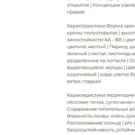
открытое | Концепции озеле
прерий
Характеристики Форма крон
кроны: полуоткрытая | высота:
зимостойкости: 6A - 8B | цв
цветков: желтый | Период цве
зеленый | листья: листопадн
разделенные на лопасти | Ос
выделяющиеся, желудь | Цвет
коричневый | кора: слегка бо
ветви: гладкая
Характеристики территории 
лёссовая почва, супесчаная п
Содержание питательных вещ
Влажность почвы: очень суха
Расположение: солнце | pH: 
Засухоустойчивость, устойч