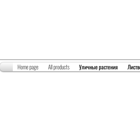
Home page
All products
Уличные растения
Листв