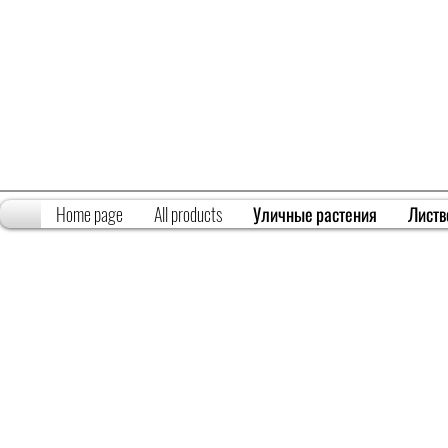
Home page
All products
Уличные растения
Листв