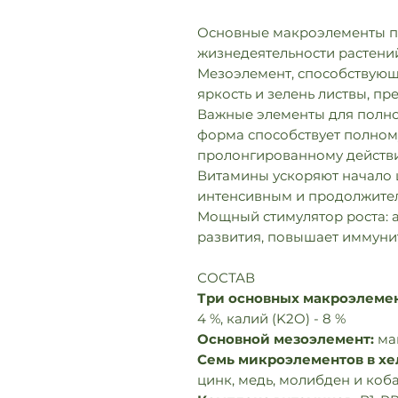
Основные макроэлементы п
жизнедеятельности растени
Мезоэлемент, способствующ
яркость и зелень листвы, пр
Важные элементы для полно
форма способствует полном
пролонгированному действ
Витамины ускоряют начало ц
интенсивным и продолжите
Мощный стимулятор роста: 
развития, повышает иммунит
СОСТАВ
Три основных макроэлемен
4 %, калий (K2O) - 8 %
Основной мезоэлемент:
маг
Семь микроэлементов в хе
цинк, медь, молибден и коба