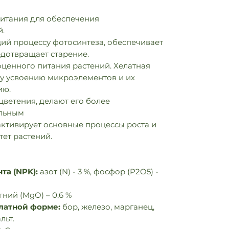
итания для обеспечения
й.
ий процессу фотосинтеза, обеспечивает
едотвращает старение.
ценного питания растений. Хелатная
у усвоению микроэлементов и их
ию.
ветения, делают его более
льным
активирует основные процессы роста и
ет растений.
та (NPK):
азот (N) - 3 %, фосфор (P2O5) -
ний (MgO) – 0,6 %
латной форме:
бор, железо, марганец,
льт.