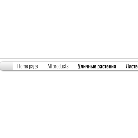
Home page
All products
Уличные растения
Листв