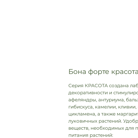
Бона форте красот
Серия КРАСОТА создана лаб
декоративности и стимулиро
афеляндры, антуриума, бальз
гибискуса, камелии, кливии,
цикламена, а также маргарит
луковичных растений. Удоб
веществ, необходимых для 
питания растений: