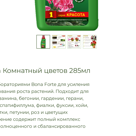
а Комнатный цветов 285мл
ораториями Bona Forte для усиления
вания роста растений. Подходит для
амина, бегонии, гардении, герани,
 спатифиллума, фиалки, фуксии, хойи,
ки, петунии, роз и цветущих
рение содержит полный комплекс
полноценного и сбалансированного