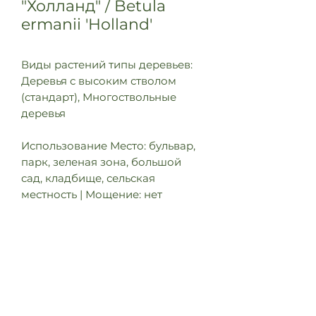
"Холланд" / Betula
ermanii 'Holland'
Виды растений типы деревьев:
Деревья с высоким стволом
(стандарт), Многоствольные
деревья
Использование Место: бульвар,
парк, зеленая зона, большой
сад, кладбище, сельская
местность | Мощение: нет
Характеристики Форма кроны:
яйцевидная | Структура кроны:
полуоткрытая | высота: 12 - 15 m |
ширина: 5 - 8 m | зона
зимостойкости: 4A - 9A | цветки:
сережки, выделяющиеся | Цвет