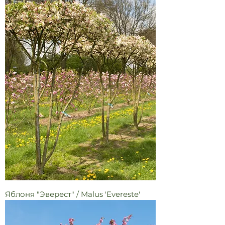
Яблоня "Эверест" / Malus 'Evereste'