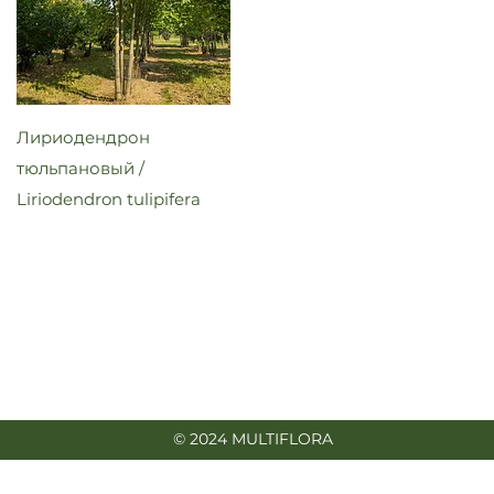
Лириодендрон
тюльпановый /
Liriodendron tulipifera
info@multiflora.uz
+998 97 777-55-88
© 2024 MULTIFLORA