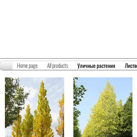
Home page
All products
Уличные растения
Листв