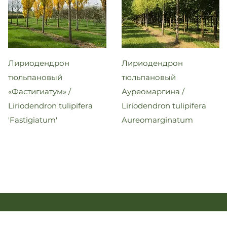
Лириодендрон
Лириодендрон
тюльпановый
тюльпановый
«Фастигиатум» /
Ауреомаргина /
Liriodendron tulipifera
Liriodendron tulipifera
'Fastigiatum'
Aureomarginatum