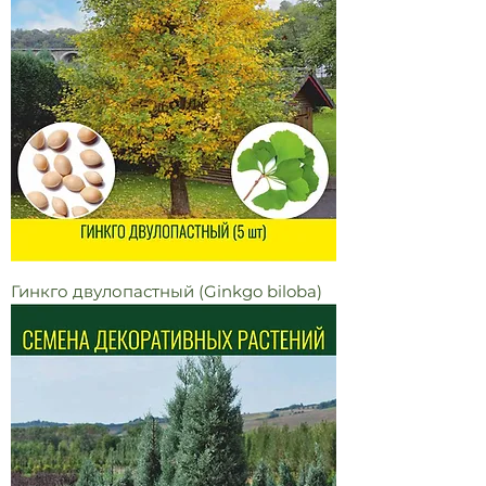
Гинкго двулопастный (Ginkgo biloba)