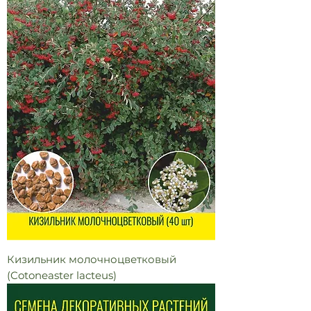
Кизильник молочноцветковый
(Cotoneaster lacteus)