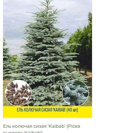
Ель колючая сизая 'Kaibab' (Picea
pungens 'Kaibab')