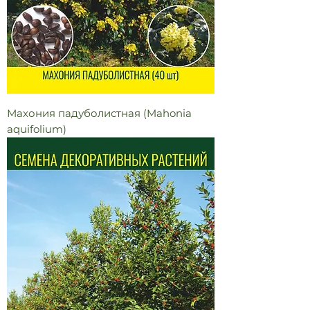
Махония падуболистная (Mahonia
aquifolium)