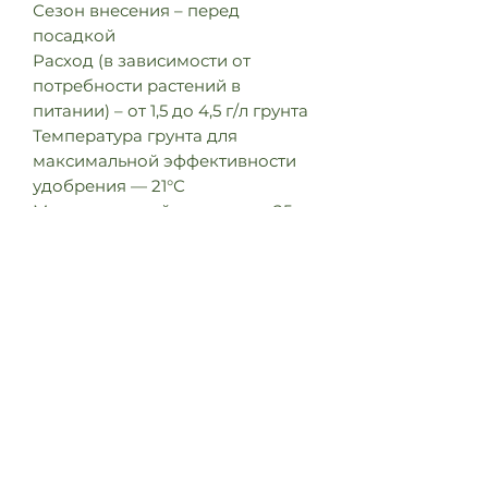
Сезон внесения – перед
посадкой
Расход (в зависимости от
потребности растений в
питании) – от 1,5 до 4,5 г/л грунта
Температура грунта для
максимальной эффективности
удобрения — 21°С
Масса товарной упаковки – 25
кг, 1кг., 500г.
1,5 г на 1 литр грунта — для
растений с малой потребностью
в питании;
2 — 4,5 г на 1 литр грунта — для
растений с большой
потребностью в питании.
Bloom преимущественно
разрабатывался для клумбовых
растений, таких как петуния,
бегония, герань. Благодаря