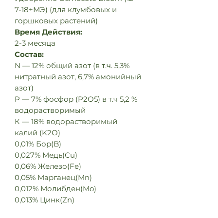
7-18+МЭ) (для клумбовых и
горшковых растений)
Время Действия:
2-3 месяца
Состав:
N — 12% общий азот (в т.ч. 5,3%
нитратный азот, 6,7% амонийный
азот)
P — 7% фосфор (P2O5) в т.ч 5,2 %
водорастворимый
К — 18% водорастворимый
калий (K2O)
0,01% Бор(B)
0,027% Медь(Cu)
0,06% Железо(Fe)
0,05% Марганец(Mn)
0,012% Молибден(Mo)
0,013% Цинк(Zn)