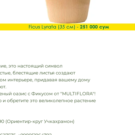
ние, это настоящий символ
устые, блестящие листья создают
ом интерьере, придавая вашему дому
ют.
еный оазис с Фикусом от "MULTIFLORA"!
 и обретите это великолепное растение
 90 (Ориентир-круг Учкахрамон)