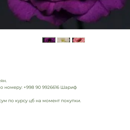
мян.
о номеру: +998 90 9926616 Шариф
сум по курсу цб на момент покупки.
info@multiflora.uz