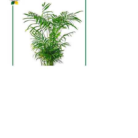
Chamaedorea elegans
Хамедорея - это не просто
растение, это настоящая икона
натурального шика и стиля. Ее
обильные, пышные листья
создают элегантный акцент в
любом интерьере, придавая