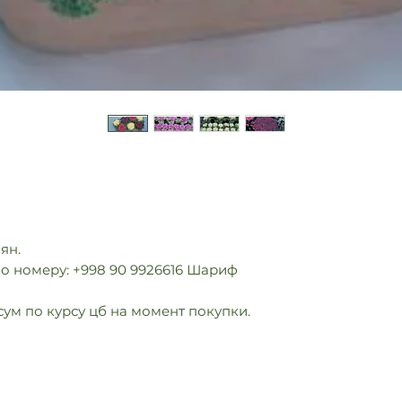
мян.
о номеру: +998 90 9926616 Шариф
сум по курсу цб на момент покупки.
info@multiflora.uz