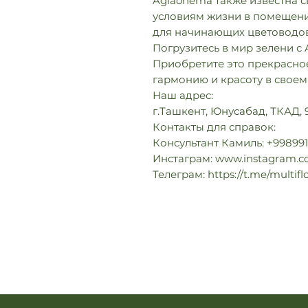
Aglaonema также известна 
условиям жизни в помещени
для начинающих цветоводов
Погрузитесь в мир зелени с
Приобретите это прекрасное
гармонию и красоту в своем
Наш адрес:
г.Ташкент, Юнусабад, ТКАД,
Контакты для справок:
Консультант Камиль: +998991
Инстаграм: www.instagram.co
Телеграм: https://t.me/multifl