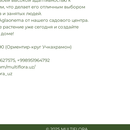
своей высокой адаптивностью к
и, что делает его отличным выбором
 и занятых людей.
 Aglaonema от нашего садового центра.
 растение уже сегодня и создайте
 доме!
 90 (Ориентир-круг Учкахрамон)
627575, +998951964792
m/multiflora.uz/
ora_uz
info@multiflora.uz
+998 97 777-55-88
© 2025 MULTIFLORA