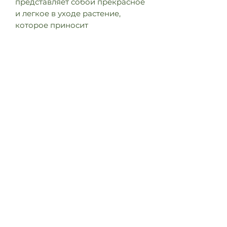
представляет собой прекрасное
и легкое в уходе растение,
которое приносит
неповторимую красоту и
свежесть в ваш дом. Сочетание
удивительных текстур листьев и
разнообразие оттенков зелени
делают Aglaonema идеальным
решением для создания
атмосферы спокойствия и уюта
в любом интерьере.
Это растение не только
украшает ваш дом, но и
обладает способностью очищать
воздух, делая его более чистым
и свежим. Aglaonema также
известна своей высокой
адаптивностью к условиям
жизни в помещении, что делает
его отличным выбором для