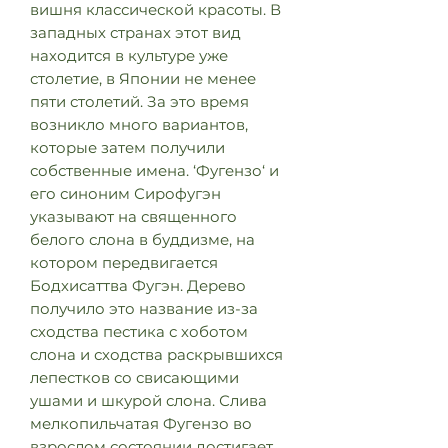
вишня классической красоты. В
западных странах этот вид
находится в культуре уже
столетие, в Японии не менее
пяти столетий. За это время
возникло много вариантов,
которые затем получили
собственные имена. ‘Фугензо‘ и
его синоним Сирофугэн
указывают на священного
белого слона в буддизме, на
котором передвигается
Бодхисаттва Фугэн. Дерево
получило это название из-за
сходства пестика с хоботом
слона и сходства раскрывшихся
лепестков со свисающими
ушами и шкурой слона. Слива
мелкопильчатая Фугензо во
взрослом состоянии достигает