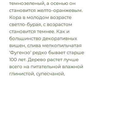
темнозеленый, а осенью он
становится желто-оранжевым.
Кора в молодом возрасте
светло-бурая, с возрастом
становится темнее. Как и
большинство декоративных
вишен, слива мелкопильчатая
‘Фугензо‘ редко бывает старше
100 лет. Дерево растет лучше
всего на питательной влажной
глинистой, супесчаной,
лессовой, богатой песчаной или
легкой глинистой почве. Белая
японская декоративная вишня
— здоровая форма растения,
при условии что она не растет в
слишком мокром месте. Дерево
лучше всего растет в
защищенном месте в большом
или маленьком саду или парке.