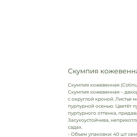
Скумпия кожевенная
Скумпия кожевенная (Cotinus
Скумпия кожевенная – деко
с округлой кроной. Листья 
пурпурной осенью. Цветёт 
пурпурного оттенка, придав
Засухоустойчива, неприхотли
садах.
- Объем упаковки: 40 шт се