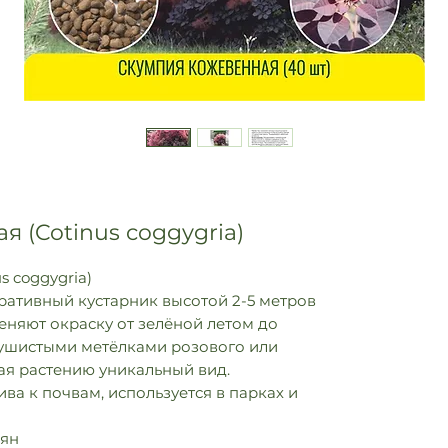
 (Cotinus coggygria)
 coggygria)
ративный кустарник высотой 2-5 метров
меняют окраску от зелёной летом до
пушистыми метёлками розового или
ая растению уникальный вид.
ва к почвам, используется в парках и
мян