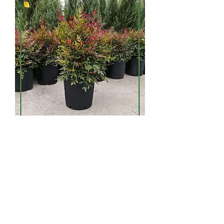
Нандина домашняя
'OBSESSED'
Нандина домашняя 'OBSESSED' /
Nandina domestica 'OBSESSED'
Происхождение: Азия.
Вечнозеленый кустарник с