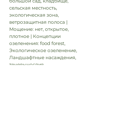
большой сад, кладбище,
сельская местность,
экологическая зона,
ветрозащитная полоса |
Мощение: нет, открытое,
плотное | Концепции
озеленения: food forest,
Экологическое озеленение,
Ландшафтные насаждения,
теневынослив
Характеристики Форма кроны:
яйцевидная широкая |
Структура кроны: плотная |
высота: 25 - 30 m | ширина: 20 -
25 m | зона зимостойкости: 4A -
8B | цветки: щитковидные,
разреженные, плакучие,
ароматные | Цвет цветков:
кремово-желтый | Период