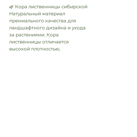
🌿 Кора лиственницы сибирской
Натуральный материал
премиального качества для
ландшафтного дизайна и ухода
за растениями. Кора
лиственницы отличается
высокой плотностью,
долговечностью и благородным
внешним видом, что делает её
идеальным решением для
оформления сада.
Преимущества:
✔️ Долговечность — не гниёт и
сохраняет форму до нескольких
сезонов
✔️ Защита почвы — удерживает
влагу и предотвращает
пересыхание
✔️ Борьба с сорняками —