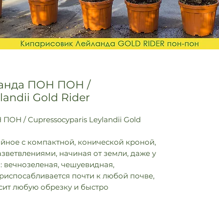
анда ПОН ПОН /
landii Gold Rider
ОН / Cupressocyparis Leylandii Gold
йное с компактной, конической кроной,
зветвлениями, начиная от земли, даже у
: вечнозеленая, чешуевидная,
Приспосабливается почти к любой почве,
сит любую обрезку и быстро