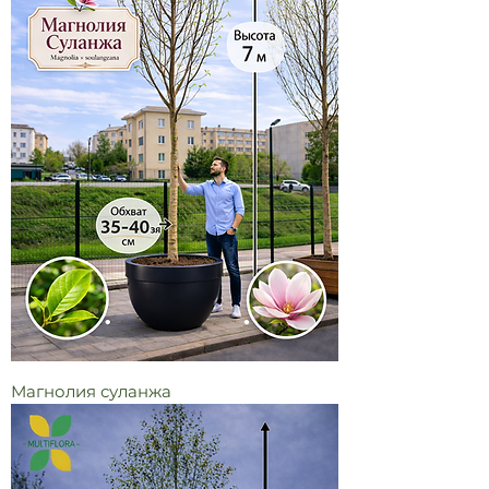
Магнолия суланжа