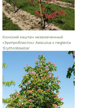
Конский каштан незамеченный
«Эритробластос» Aesculus x neglecta
'Erythroblastos'