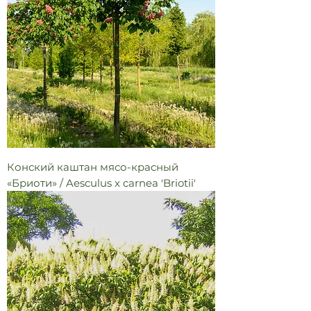
Конский каштан мясо-красный
«Бриоти» / Aesculus x carnea 'Briotii'